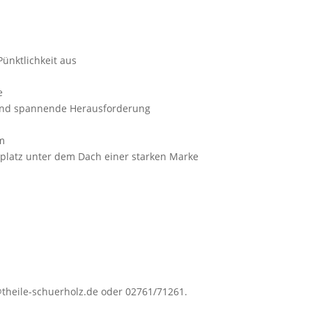
Pünktlichkeit aus
e
 und spannende Herausforderung
am
splatz unter dem Dach einer starken Marke
heile-schuerholz.de oder 02761/71261.